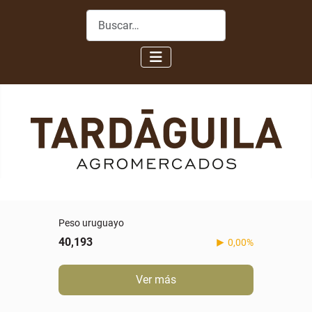
Buscar
Peso uruguayo
40,193
0,00%
Ver más