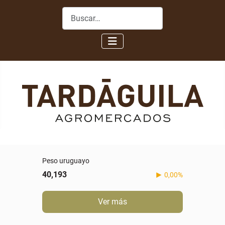
Buscar
Peso uruguayo
40,193
0,00%
Ver más