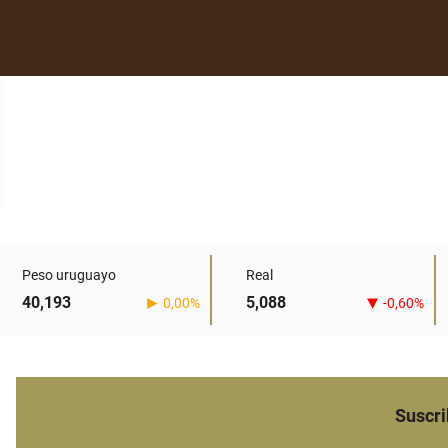
Peso uruguayo
Real
40,193
5,088
0,00%
-0,60%
Suscri