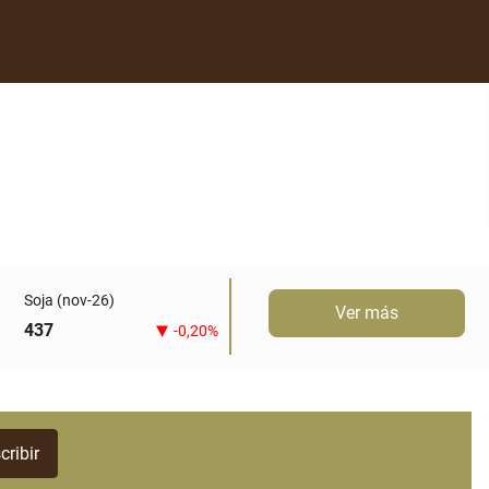
Soja (nov-26)
Ver más
437
-0,20%