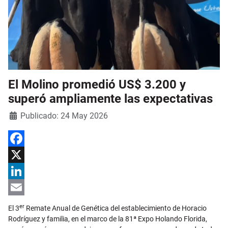
El Molino promedió US$ 3.200 y
superó ampliamente las expectativas
Detalles
Publicado: 24 May 2026
Facebook
X
LinkedIn
Email
er
El 3
Remate Anual de Genética del establecimiento de Horacio
Rodríguez y familia, en el marco de la 81ª Expo Holando Florida,