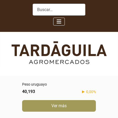
Buscar
Real
5,088
-0,60%
Ver más