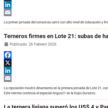
X
LinkedIn
Email
La primer jornada del consorcio cerró con alto nivel de colocación y fir
Terneros firmes en Lote 21: subas de ha
Detalles
Publicado: 26 Febrero 2026
Facebook
X
LinkedIn
Email
La reposición mostró dinamismo en la primera jornada de Lote 21, con 
Este viernes continúa el especial Angus21 en la Expo Durazno.
La ternera liviana superó los US$ 4 y P