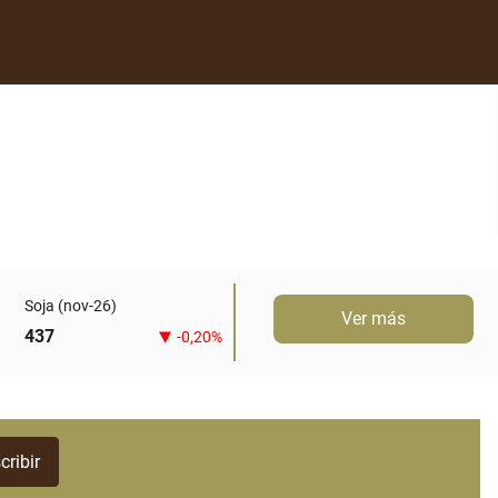
Soja (nov-26)
Ver más
437
-0,20%