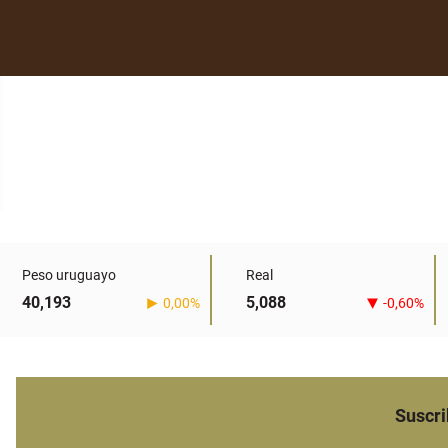
Peso uruguayo
Real
40,193
5,088
0,00%
-0,60%
Suscri