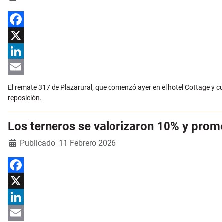
Facebook
X
LinkedIn
Email
El remate 317 de Plazarural, que comenzó ayer en el hotel Cottage y c
reposición.
Los terneros se valorizaron 10% y prom
Detalles
Publicado: 11 Febrero 2026
Facebook
X
LinkedIn