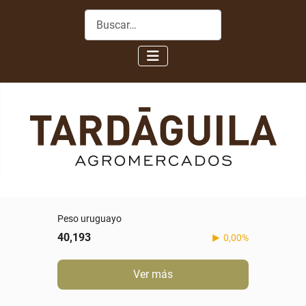
Buscar
Peso uruguayo
40,193
0,00%
Ver más