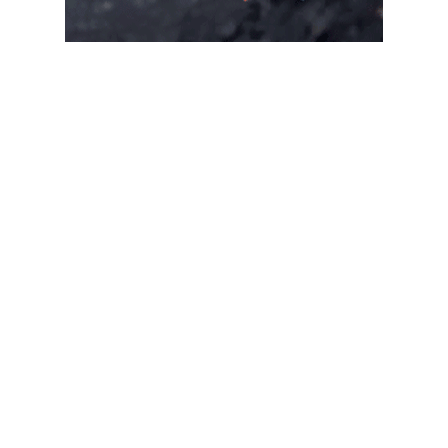
Suscribete a nuestro Newsletter
Destacado semanal
Las más leídas
Baethgen sobre El Niño: "Hay
que ir moviendo perillas, no
prendiendo y apagando"
Accionista de Sirsil cierra
acuerdo de faena a façon