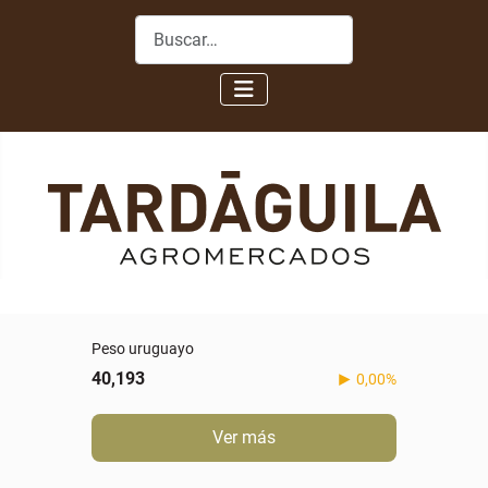
Buscar
Peso uruguayo
40,193
0,00%
Ver más