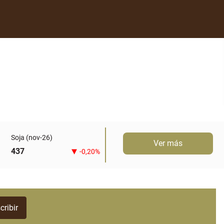
Soja (nov-26)
Ver más
437
-0,20%