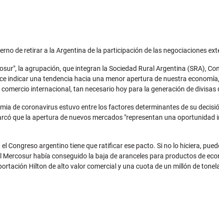
o de retirar a la Argentina de la participación de las negociaciones exter
sur", la agrupación, que integran la Sociedad Rural Argentina (SRA), Co
ece indicar una tendencia hacia una menor apertura de nuestra economía, 
l comercio internacional, tan necesario hoy para la generación de divisa
mia de coronavirus estuvo entre los factores determinantes de su decisió
arcó que la apertura de nuevos mercados "representan una oportunidad in
, el Congreso argentino tiene que ratificar ese pacto. Si no lo hiciera, pu
 el Mercosur había conseguido la baja de aranceles para productos de ec
ortación Hilton de alto valor comercial y una cuota de un millón de tonela