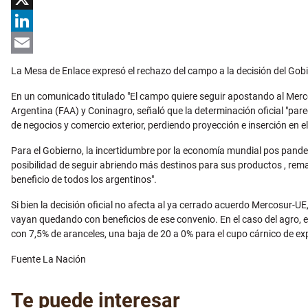
X
LinkedIn
Email
La Mesa de Enlace expresó el rechazo del campo a la decisión del Gobiern
En un comunicado titulado "El campo quiere seguir apostando al Merco
Argentina (FAA) y Coninagro, señaló que la determinación oficial "par
de negocios y comercio exterior, perdiendo proyección e inserción en e
Para el Gobierno, la incertidumbre por la economía mundial pos pande
posibilidad de seguir abriendo más destinos para sus productos , rem
beneficio de todos los argentinos".
Si bien la decisión oficial no afecta al ya cerrado acuerdo Mercosur-UE
vayan quedando con beneficios de ese convenio. En el caso del agro,
con 7,5% de aranceles, una baja de 20 a 0% para el cupo cárnico de exp
Fuente La Nación
Te puede interesar