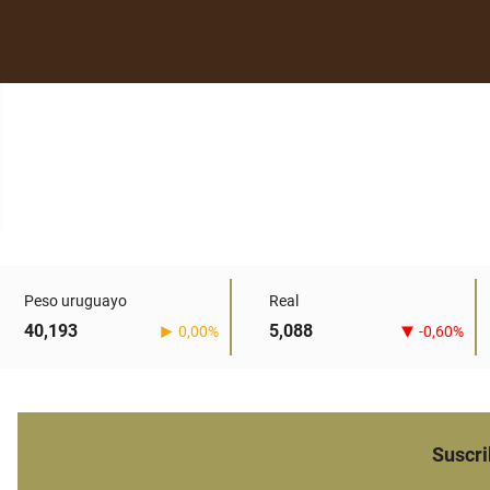
Peso uruguayo
Real
40,193
5,088
0,00%
-0,60%
Suscri