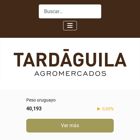
Buscar
Peso uruguayo
40,193
0,00%
Ver más