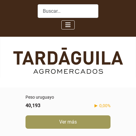
Buscar
Peso uruguayo
40,193
0,00%
Ver más