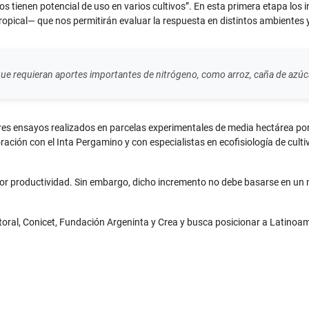
 tienen potencial de uso en varios cultivos”. En esta primera etapa los i
opical— que nos permitirán evaluar la respuesta en distintos ambientes 
ue requieran aportes importantes de nitrógeno, como arroz, caña de azúcar
tres ensayos realizados en parcelas experimentales de media hectárea por
ión con el Inta Pergamino y con especialistas en ecofisiología de cultivos
yor productividad. Sin embargo, dicho incremento no debe basarse en un
itoral, Conicet, Fundación Argeninta y Crea y busca posicionar a Latinoamé