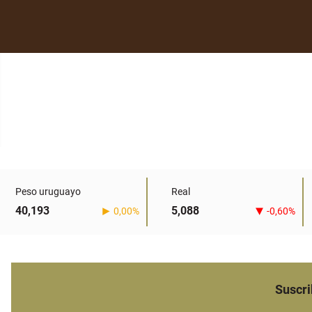
Peso uruguayo
Real
40,193
5,088
0,00%
-0,60%
Suscri