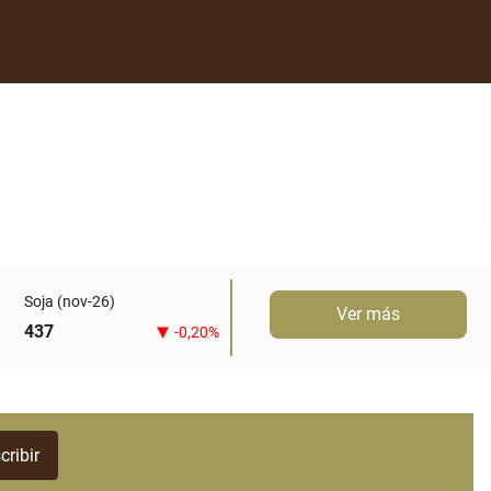
Soja (nov-26)
Ver más
437
-0,20%