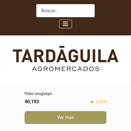
Buscar
Peso uruguayo
40,193
0,00%
Ver más