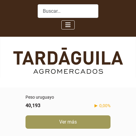
Buscar
Peso uruguayo
40,193
0,00%
Ver más