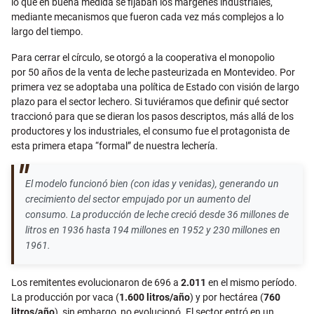
lo que en buena medida se fijaban los márgenes industriales,
mediante mecanismos que fueron cada vez más complejos a lo
largo del tiempo.
Para cerrar el círculo, se otorgó a la cooperativa el monopolio
por 50 años de la venta de leche pasteurizada en Montevideo. Por
primera vez se adoptaba una política de Estado con visión de largo
plazo para el sector lechero. Si tuviéramos que definir qué sector
traccionó para que se dieran los pasos descriptos, más allá de los
productores y los industriales, el consumo fue el protagonista de
esta primera etapa “formal” de nuestra lechería.
El modelo funcionó bien (con idas y venidas), generando un
crecimiento del sector empujado por un aumento del
consumo. La producción de leche creció desde 36 millones de
litros en 1936 hasta 194 millones en 1952 y 230 millones en
1961.
Los remitentes evolucionaron de 696 a
2.011
en el mismo período.
La producción por vaca (
1.600 litros/año
) y por hectárea (
760
litros/año
), sin embargo, no evolucionó. El sector entró en un