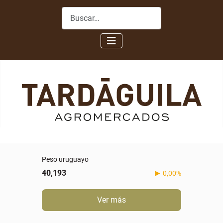
Buscar
Peso uruguayo
40,193
0,00%
Ver más