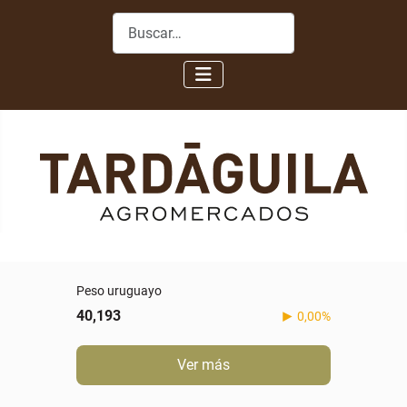
Buscar
Peso uruguayo
40,193
0,00%
Ver más