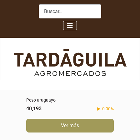
Buscar
Peso uruguayo
40,193
0,00%
Ver más