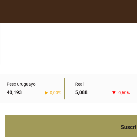
Peso uruguayo
Real
40,193
5,088
0,00%
-0,60%
Suscri