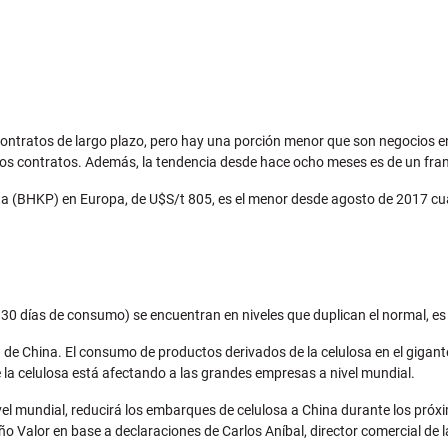
n contratos de largo plazo, pero hay una porción menor que son negocios 
 los contratos. Además, la tendencia desde hace ocho meses es de un fra
rta (BHKP) en Europa, de U$S/t 805, es el menor desde agosto de 2017 c
0 días de consumo) se encuentran en niveles que duplican el normal, es d
a de China. El consumo de productos derivados de la celulosa en el gigan
 la celulosa está afectando a las grandes empresas a nivel mundial.
el mundial, reducirá los embarques de celulosa a China durante los próxi
leño Valor en base a declaraciones de Carlos Aníbal, director comercial de 