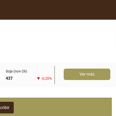
Soja (nov-26)
Ver más
437
-0,20%