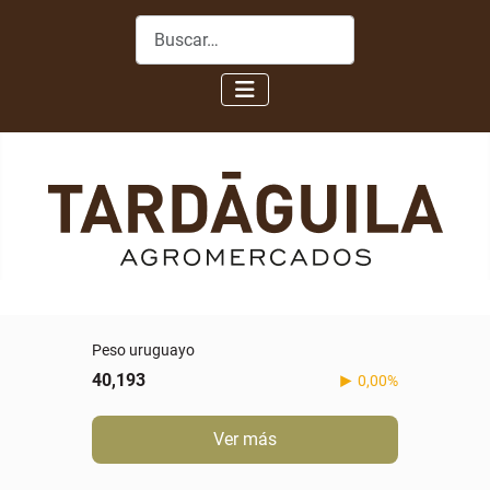
Buscar
Peso uruguayo
40,193
0,00%
Ver más