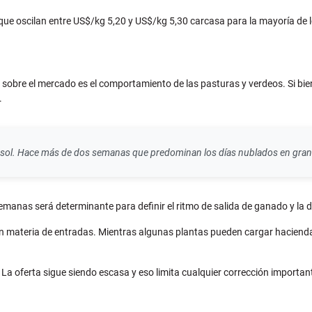
 que oscilan entre US$/kg 5,20 y US$/kg 5,30 carcasa para la mayoría de
obre el mercado es el comportamiento de las pasturas y verdeos. Si bien la
.
de sol. Hace más de dos semanas que predominan los días nublados en gran p
semanas será determinante para definir el ritmo de salida de ganado y la di
s en materia de entradas. Mientras algunas plantas pueden cargar hacie
. La oferta sigue siendo escasa y eso limita cualquier corrección importan