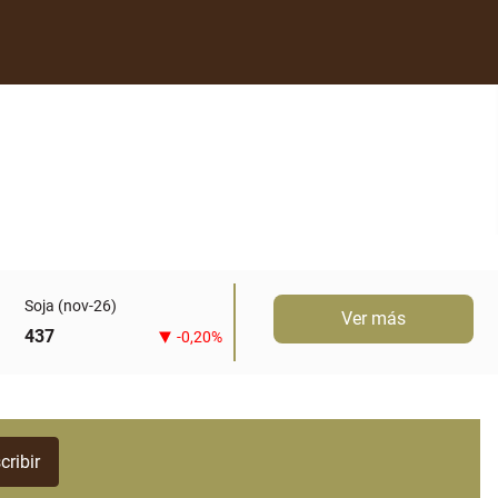
Soja (nov-26)
Ver más
437
-0,20%