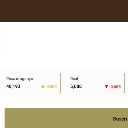
Peso uruguayo
Real
40,193
5,088
0,00%
-0,60%
Suscri