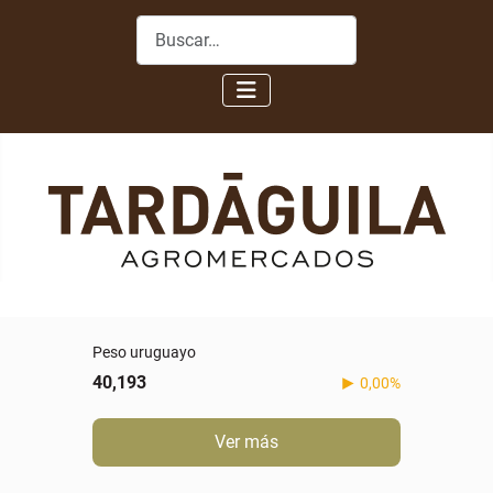
Buscar
Peso uruguayo
40,193
0,00%
Ver más