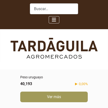
Buscar
Peso uruguayo
40,193
0,00%
Ver más