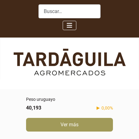
Buscar
Peso uruguayo
40,193
0,00%
Ver más