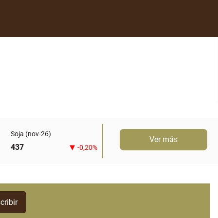
Soja (nov-26)
Ver más
437
-0,20%