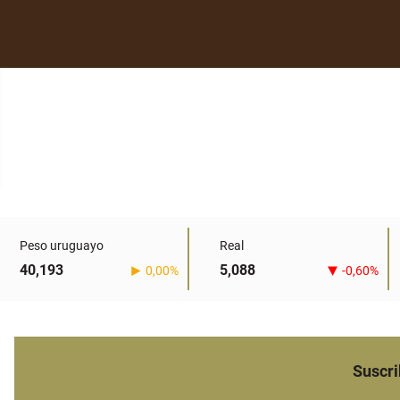
Peso uruguayo
Real
40,193
5,088
0,00%
-0,60%
Suscri