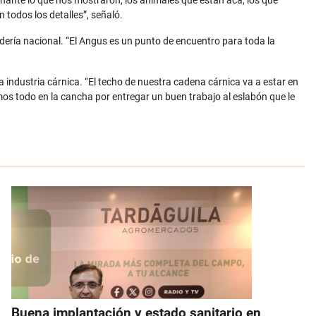
sionante lo que nos mostraron, los animales que están acá, los que
 todos los detalles”, señaló.
adería nacional. “El Angus es un punto de encuentro para toda la
a industria cárnica. “El techo de nuestra cadena cárnica va a estar en
os todo en la cancha por entregar un buen trabajo al eslabón que le
Buena implantación y estado sanitario en