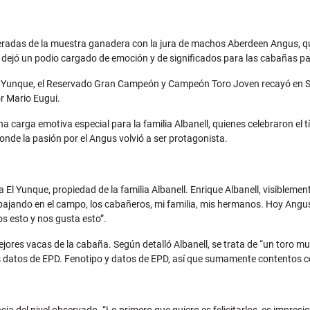
peradas de la muestra ganadera con la jura de machos Aberdeen Angus, q
, dejó un podio cargado de emoción y de significados para las cabañas pa
Yunque, el Reservado Gran Campeón y Campeón Toro Joven recayó en Sa
r Mario Eugui.
na carga emotiva especial para la familia Albanell, quienes celebraron e
donde la pasión por el Angus volvió a ser protagonista.
 Yunque, propiedad de la familia Albanell. Enrique Albanell, visiblement
n trabajando en el campo, los cabañeros, mi familia, mis hermanos. Hoy An
 esto y nos gusta esto”.
ejores vacas de la cabaña. Según detalló Albanell, se trata de “un toro m
datos de EPD. Fenotipo y datos de EPD, así que sumamente contentos con