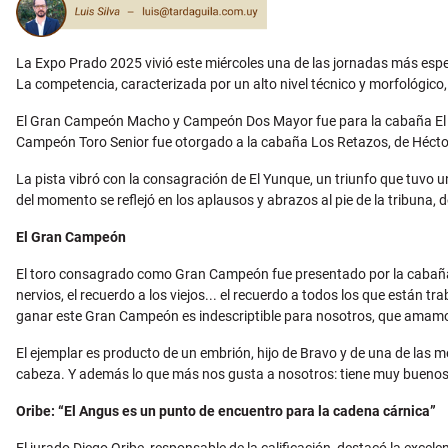
La Expo Prado 2025 vivió este miércoles una de las jornadas más es
La competencia, caracterizada por un alto nivel técnico y morfológico
El Gran Campeón Macho y Campeón Dos Mayor fue para la cabaña El 
Campeón Toro Senior fue otorgado a la cabaña Los Retazos, de Hécto
La pista vibró con la consagración de El Yunque, un triunfo que tuvo u
del momento se reflejó en los aplausos y abrazos al pie de la tribuna, 
El Gran Campeón
El toro consagrado como Gran Campeón fue presentado por la cabaña El
nervios, el recuerdo a los viejos... el recuerdo a todos los que está
ganar este Gran Campeón es indescriptible para nosotros, que amamos
El ejemplar es producto de un embrión, hijo de Bravo y de una de las m
cabeza. Y además lo que más nos gusta a nosotros: tiene muy buenos 
Oribe: “El Angus es un punto de encuentro para la cadena cárnica”