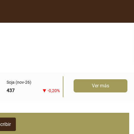
Soja (nov-26)
Ver más
437
-0,20%