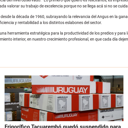
encia del nivel observado. “Lo primero que quiero es felicitarlos, es impre
 valorar su trabajo de excelencia porque no se llega acá si no se cuidan
aza desde la década de 1960, subrayando la relevancia del Angus en la gan
iencia y rentabilidad a los distintos eslabones del sector.
 una herramienta estratégica para la productividad de los predios y para l
ento interior, en nuestro crecimiento profesional, en que cada día dejem
Frigorífico Tacuarembó quedó suspendido para