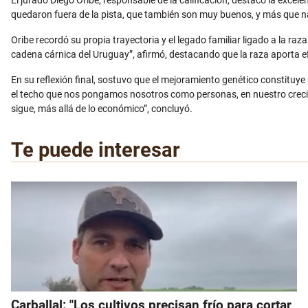
El jurado Diego Oribe, responsable de la calificación, destacó la excel
quedaron fuera de la pista, que también son muy buenos, y más que nada
Oribe recordó su propia trayectoria y el legado familiar ligado a la r
cadena cárnica del Uruguay”, afirmó, destacando que la raza aporta efic
En su reflexión final, sostuvo que el mejoramiento genético constituye
el techo que nos pongamos nosotros como personas, en nuestro crecimi
sigue, más allá de lo económico”, concluyó.
Te puede interesar
Carballal: "Los cultivos precisan frío para cortar