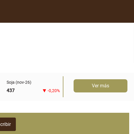
Soja (nov-26)
Ver más
437
-0,20%