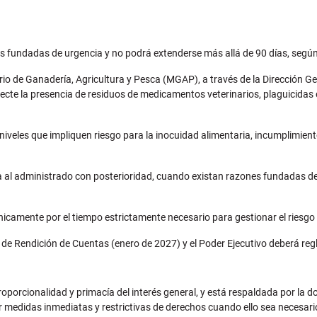
fundadas de urgencia y no podrá extenderse más allá de 90 días, según 
erio de Ganadería, Agricultura y Pesca (MGAP), a través de la Dirección G
tecte la presencia de residuos de medicamentos veterinarios, plaguicida
niveles que impliquen riesgo para la inocuidad alimentaria, incumplimien
a al administrado con posterioridad, cuando existan razones fundadas de
nicamente por el tiempo estrictamente necesario para gestionar el riesgo 
ey de Rendición de Cuentas (enero de 2027) y el Poder Ejecutivo deberá re
roporcionalidad y primacía del interés general, y está respaldada por la do
edidas inmediatas y restrictivas de derechos cuando ello sea necesario pa