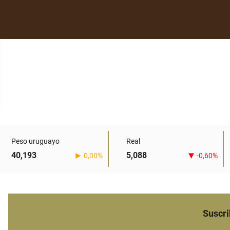
Peso uruguayo
Real
40,193
5,088
0,00%
-0,60%
Suscri