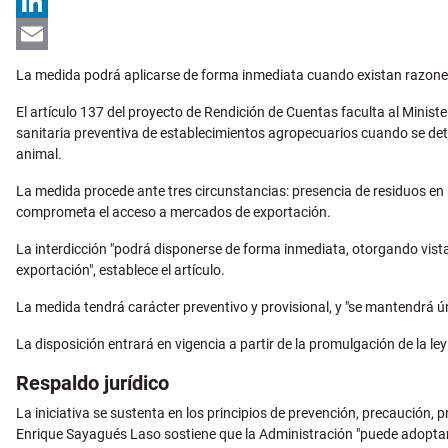
X
LinkedIn
Email
La medida podrá aplicarse de forma inmediata cuando existan razones 
El artículo 137 del proyecto de Rendición de Cuentas faculta al Minist
sanitaria preventiva de establecimientos agropecuarios cuando se de
animal.
La medida procede ante tres circunstancias: presencia de residuos en 
comprometa el acceso a mercados de exportación.
La interdicción "podrá disponerse de forma inmediata, otorgando vist
exportación", establece el artículo.
La medida tendrá carácter preventivo y provisional, y "se mantendrá ú
La disposición entrará en vigencia a partir de la promulgación de la l
Respaldo jurídico
La iniciativa se sustenta en los principios de prevención, precaución, p
Enrique Sayagués Laso sostiene que la Administración "puede adoptar m