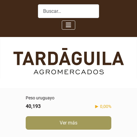
Buscar
Peso uruguayo
40,193
0,00%
Ver más