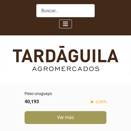
Buscar
Peso uruguayo
40,193
0,00%
Ver más