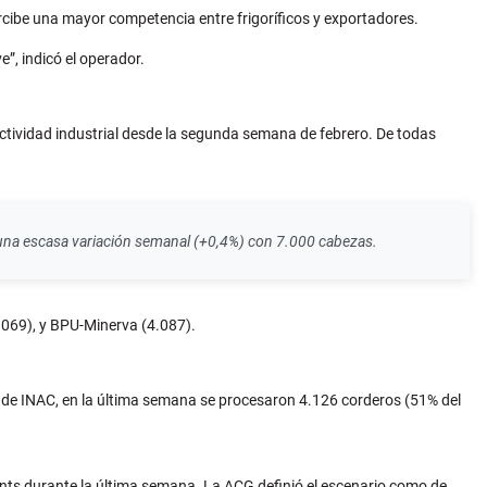
ercibe una mayor competencia entre frigoríficos y exportadores.
”, indicó el operador.
ctividad industrial desde la segunda semana de febrero. De todas
o una escasa variación semanal (+0,4%) con 7.000 cabezas.
.069), y BPU-Minerva (4.087).
 de INAC, en la última semana se procesaron 4.126 corderos (51% del
ents durante la última semana. La ACG definió el escenario como de