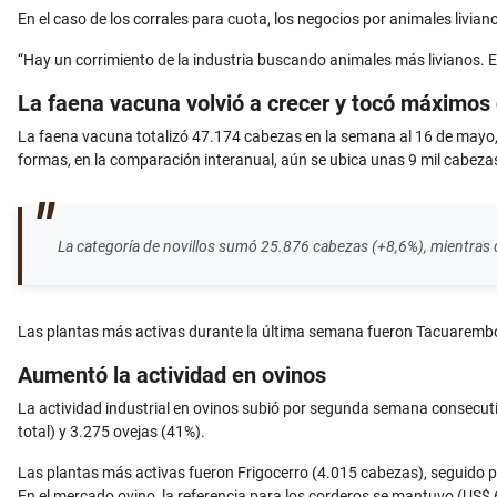
En el caso de los corrales para cuota, los negocios por animales livia
“Hay un corrimiento de la industria buscando animales más livianos. Est
La faena vacuna volvió a crecer y tocó máximos
La faena vacuna totalizó 47.174 cabezas en la semana al 16 de mayo, 
formas, en la comparación interanual, aún se ubica unas 9 mil cabeza
La categoría de novillos sumó 25.876 cabezas (+8,6%), mientras q
Las plantas más activas durante la última semana fueron Tacuarembó-
Aumentó la actividad en ovinos
La actividad industrial en ovinos subió por segunda semana consecut
total) y 3.275 ovejas (41%).
Las plantas más activas fueron Frigocerro (4.015 cabezas), seguido p
En el mercado ovino, la referencia para los corderos se mantuvo (US$ 