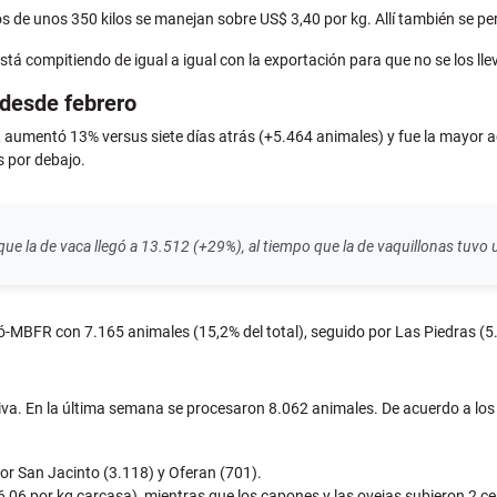
nos de unos 350 kilos se manejan sobre US$ 3,40 por kg. Allí también se p
á compitiendo de igual a igual con la exportación para que no se los lleve
 desde febrero
aumentó 13% versus siete días atrás (+5.464 animales) y fue la mayor a
s por debajo.
ue la de vaca llegó a 13.512 (+29%), al tiempo que la de vaquillonas tuv
MBFR con 7.165 animales (15,2% del total), seguido por Las Piedras (5
iva. En la última semana se procesaron 8.062 animales. De acuerdo a los
or San Jacinto (3.118) y Oferan (701).
6,06 por kg carcasa), mientras que los capones y las ovejas subieron 2 c