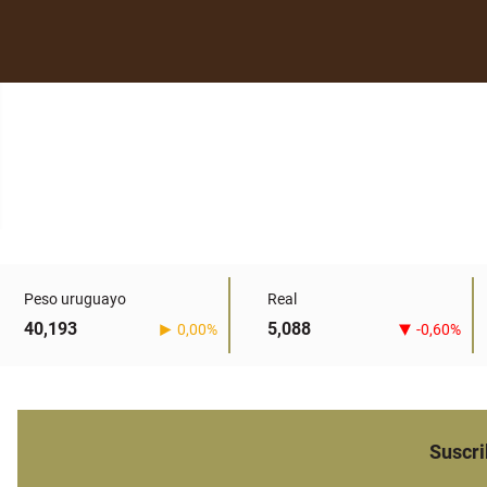
Peso uruguayo
Real
40,193
5,088
0,00%
-0,60%
Suscri