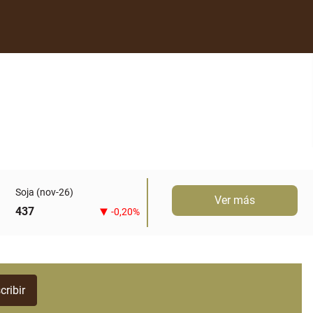
Soja (nov-26)
Ver más
437
-0,20%