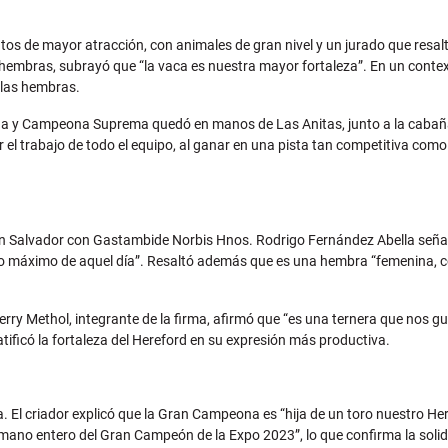
tos de mayor atracción, con animales de gran nivel y un jurado que resalt
 hembras, subrayó que “la vaca es nuestra mayor fortaleza”. En un conte
 las hembras.
eona y Campeona Suprema quedó en manos de Las Anitas, junto a la cabañ
or el trabajo de todo el equipo, al ganar en una pista tan competitiva c
lvador con Gastambide Norbis Hnos. Rodrigo Fernández Abella señaló q
o máximo de aquel día”. Resaltó además que es una hembra “femenina, con
rry Methol, integrante de la firma, afirmó que “es una ternera que nos 
atificó la fortaleza del Hereford en su expresión más productiva.
. El criador explicó que la Gran Campeona es “hija de un toro nuestro Her
mano entero del Gran Campeón de la Expo 2023”, lo que confirma la solide