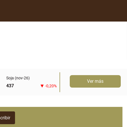
Soja (nov-26)
Ver más
437
-0,20%