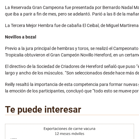
La Reservada Gran Campeona fue presentada por Bernardo Nadal Maiste
que iba a parir a fin de mes, pero se adelantó. Parió a las 8 de la maña
La Tercera Mejor Hembra fue de cabaña El Ceibal, de Miguel Martirena 
Novillos a bozal
Previo a la jura principal de hembras y toros, se realizó el Campeonat
Tropicalia obtuvieron el Gran Campeón Novillo Hereford, en un certame
El directivo de la Sociedad de Criadores de Hereford señaló que puso “é
largo y ancho de los músculos. “Son seleccionados desde hace más de 
Reilly resaltó la importancia de esta competencia para formar nuevas g
la emoción de los participantes, concluyó que “todo esto se mueve po
Te puede interesar