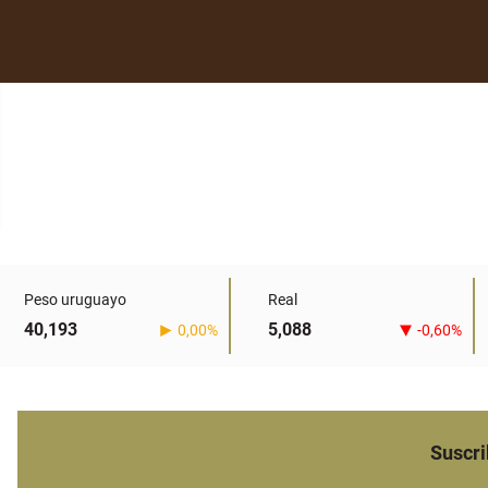
Peso uruguayo
Real
40,193
5,088
0,00%
-0,60%
Suscri