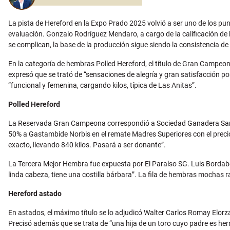
La pista de Hereford en la Expo Prado 2025 volvió a ser uno de los pun
evaluación. Gonzalo Rodríguez Mendaro, a cargo de la calificación de
se complican, la base de la producción sigue siendo la consistencia de
En la categoría de hembras Polled Hereford, el título de Gran Camp
expresó que se trató de “sensaciones de alegría y gran satisfacción p
“funcional y femenina, cargando kilos, típica de Las Anitas”.
Polled Hereford
La Reservada Gran Campeona correspondió a Sociedad Ganadera San Sa
50% a Gastambide Norbis en el remate Madres Superiores con el preci
exacto, llevando 840 kilos. Pasará a ser donante”.
La Tercera Mejor Hembra fue expuesta por El Paraíso SG. Luis Bordabe
linda cabeza, tiene una costilla bárbara”. La fila de hembras mochas r
Hereford astado
En astados, el máximo título se lo adjudicó Walter Carlos Romay Elorza
Precisó además que se trata de “una hija de un toro cuyo padre es her