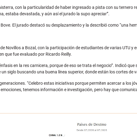
rra, con la particularidad de haber ingresado a pista con su ternero r
na, estaba devastada, y aún así el jurado la supo apreciar”.
Bove. El jurado destacó su desplazamiento y la describió como “una hembr
o de Novillos a Bozal, con la participación de estudiantes de varias UTU y
n que fue evaluado por Ricardo Reilly.
nfasis en la res carnicera, porque de eso se trata el negocio”. Indicó que 
un siglo buscando una buena línea superior, donde están los cortes de va
eneraciones. “Celebro estas iniciativas porque permiten acercar a los jóv
r emociones, tenemos información e investigación, pero hay que comunica