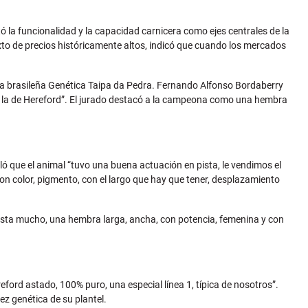
ó la funcionalidad y la capacidad carnicera como ejes centrales de la
xto de precios históricamente altos, indicó que cuando los mercados
a brasileña Genética Taipa da Pedra. Fernando Alfonso Bordaberry
omo la de Hereford”. El jurado destacó a la campeona como una hembra
ue el animal “tuvo una buena actuación en pista, le vendimos el
 color, pigmento, con el largo que hay que tener, desplazamiento
gusta mucho, una hembra larga, ancha, con potencia, femenina y con
eford astado, 100% puro, una especial línea 1, típica de nosotros”.
z genética de su plantel.