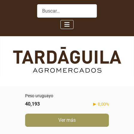
Buscar
Peso uruguayo
40,193
0,00%
Ver más