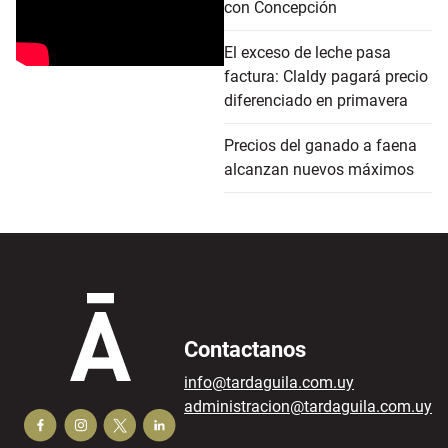
con Concepción
El exceso de leche pasa
factura: Claldy pagará precio
diferenciado en primavera
Precios del ganado a faena
alcanzan nuevos máximos
Contactanos
info@tardaguila.com.uy
administracion@tardaguila.com.uy