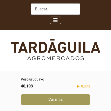
Buscar
Peso uruguayo
40,193
0,00%
Ver más