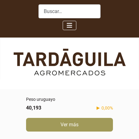
Buscar
Peso uruguayo
40,193
0,00%
Ver más