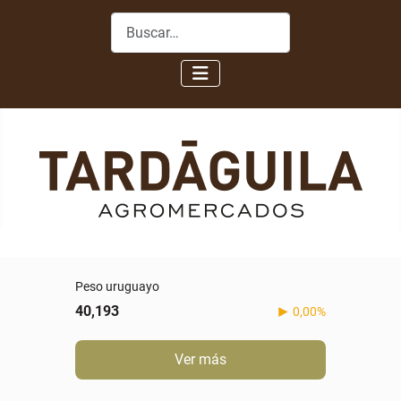
Buscar
Peso uruguayo
40,193
0,00%
Ver más