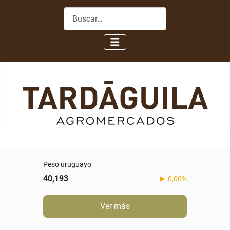
Buscar
Peso uruguayo
40,193
0,00%
Ver más