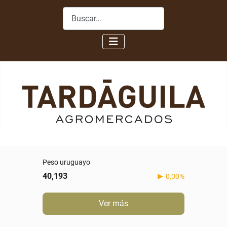
Buscar
Peso uruguayo
40,193
0,00%
Ver más