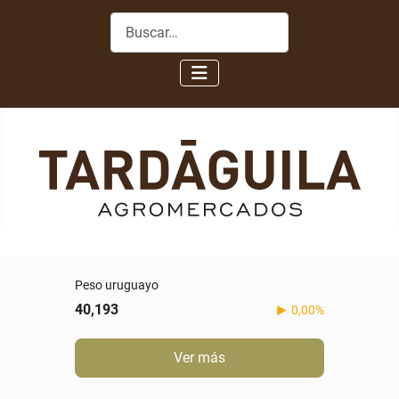
Buscar
Peso uruguayo
40,193
0,00%
Ver más