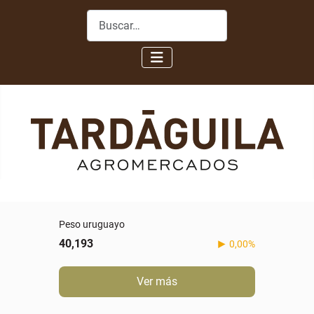
Buscar
Peso uruguayo
40,193
0,00%
Ver más