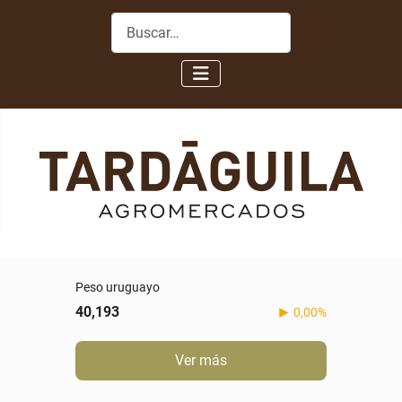
Buscar
Peso uruguayo
40,193
0,00%
Ver más