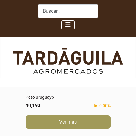
Buscar
Peso uruguayo
40,193
0,00%
Ver más