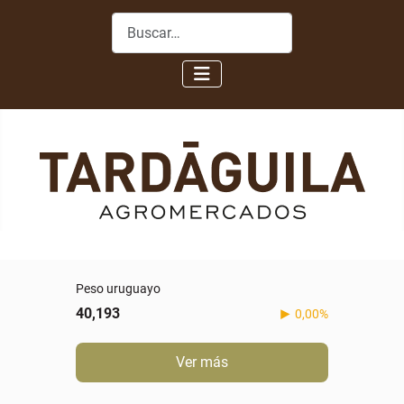
Buscar
Peso uruguayo
40,193
0,00%
Ver más