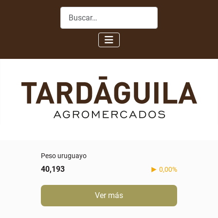
Buscar
Peso uruguayo
40,193
0,00%
Ver más