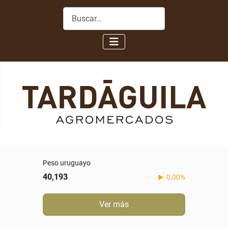
Buscar
Peso uruguayo
40,193
0,00%
Ver más