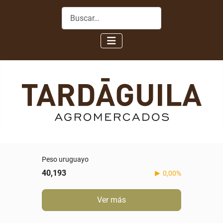
Buscar
Peso uruguayo
40,193
0,00%
Ver más