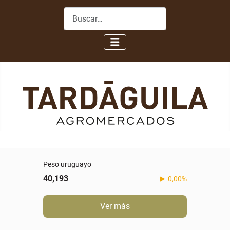
Buscar
Peso uruguayo
40,193
0,00%
Ver más