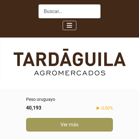
Buscar
Peso uruguayo
40,193
0,00%
Ver más