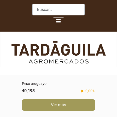
Buscar
Peso uruguayo
40,193
0,00%
Ver más