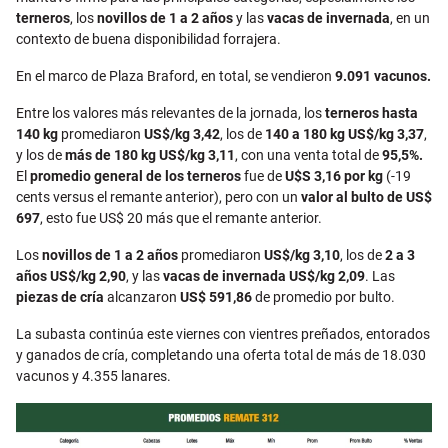
terneros
, los
novillos de 1 a 2 años
y las
vacas de invernada
, en un
contexto de buena disponibilidad forrajera.
En el marco de Plaza Braford, en total, se vendieron
9.091 vacunos.
Entre los valores más relevantes de la jornada, los
terneros hasta
140 kg
promediaron
US$/kg 3,42
, los de
140 a 180 kg
US$/kg 3,37
,
y los de
más de 180 kg
US$/kg 3,11
, con una venta total de
95,5%.
El
promedio general de los terneros
fue de
U$S 3,16 por kg
(-19
cents versus el remante anterior), pero con un
valor al bulto de US$
697
, esto fue US$ 20 más que el remante anterior.
Los
novillos de 1 a 2 años
promediaron
US$/kg 3,10
, los de
2 a 3
años
US$/kg 2,90
, y las
vacas de invernada
US$/kg 2,09
. Las
piezas de cría
alcanzaron
US$ 591,86
de promedio por bulto.
La subasta continúa este viernes con vientres preñados, entorados
y ganados de cría, completando una oferta total de más de 18.030
vacunos y 4.355 lanares.