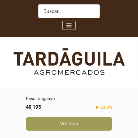
Buscar
Peso uruguayo
40,193
0,00%
Ver más