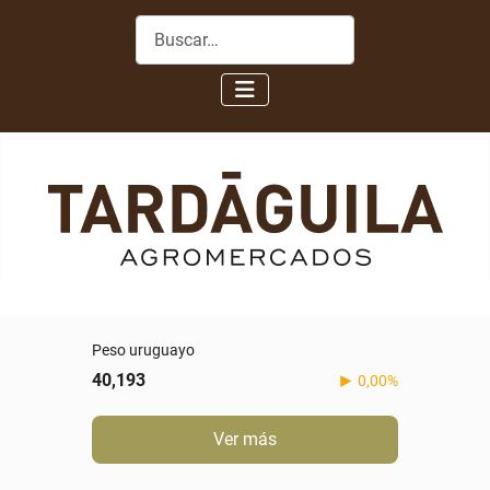
Buscar
Peso uruguayo
40,193
0,00%
Ver más