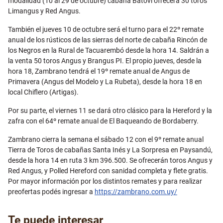
modalidad (10 al 29 de octubre) cabaña Batoví ofrecerá 30 toros
Limangus y Red Angus.
También el jueves 10 de octubre será el turno para el 22º remate
anual de los rústicos de las sierras del norte de cabaña Rincón de
los Negros en la Rural de Tacuarembó desde la hora 14. Saldrán a
la venta 50 toros Angus y Brangus PI. El propio jueves, desde la
hora 18, Zambrano tendrá el 19º remate anual de Angus de
Primavera (Angus del Modelo y La Rubeta), desde la hora 18 en
local Chiflero (Artigas).
Por su parte, el viernes 11 se dará otro clásico para la Hereford y la
zafra con el 64º remate anual de El Baqueando de Bordaberry.
Zambrano cierra la semana el sábado 12 con el 9º remate anual
Tierra de Toros de cabañas Santa Inés y La Sorpresa en Paysandú,
desde la hora 14 en ruta 3 km 396.500. Se ofrecerán toros Angus y
Red Angus, y Polled Hereford con sanidad completa y flete gratis.
Por mayor información por los distintos remates y para realizar
preofertas podés ingresar a
https://zambrano.com.uy/
Te puede interesar